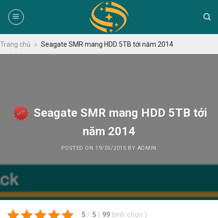
Skip
to
content
Trang chủ
»
Seagate SMR mang HDD 5TB tới năm 2014
Seagate SMR mang HDD 5TB tới
năm 2014
POSTED ON
19/05/2015
BY
ADMIN
5
/
5
(
99
bình chọn
)