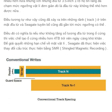
nhiều hơn nữa nhưng với những đĩa từ 3.5-inch 1TB họ tin rằng đã
chạm mức ngưỡng vật lí đơn giản đó là đầu từ này không thể nhỏ hơn
được nữa .
Điều tương tự như vậy cũng đã xảy ra trên những rãnh ( track ) ở trên
mặt đĩa từ và Seagate tuyên bố cũng đã gần tới mức ngưỡng có thể .
Điều đó có nghĩa là nếu như không tăng số lượng đĩa từ trong ổ cứng
thì việc chế tạo ổ cứng nhiều hơn 4TB trở nên ngày càng khó khăn .
Để giải quyết những hạn chế về mặt vật lí , Seagate đã thực hiện việc
thay đổi cấu trúc thực hiện bằng SMR ( Shingled Magnetic Recording ) .