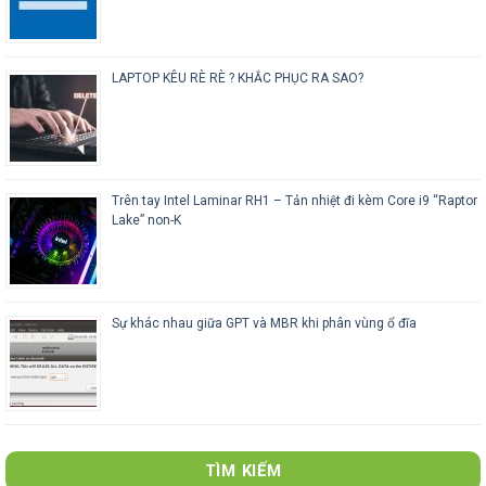
LAPTOP KÊU RÈ RÈ ? KHẮC PHỤC RA SAO?
Trên tay Intel Laminar RH1 – Tản nhiệt đi kèm Core i9 “Raptor
Lake” non-K
Sự khác nhau giữa GPT và MBR khi phân vùng ổ đĩa
TÌM KIẾM