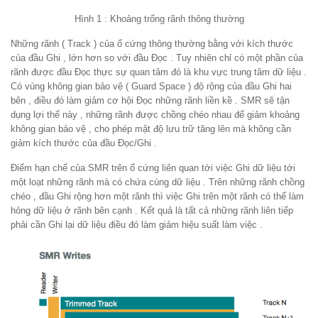
Hình 1 : Khoảng trống rãnh thông thường
Những rãnh ( Track ) của ổ cứng thông thường bằng với kích thước
của đầu Ghi , lớn hơn so với đầu Đọc . Tuy nhiên chỉ có một phần của
rãnh được đầu Đọc thực sự quan tâm đó là khu vực trung tâm dữ liệu .
Có vùng không gian bảo vệ ( Guard Space ) độ rộng của đầu Ghi hai
bên , điều đó làm giảm cơ hội Đọc những rãnh liền kề . SMR sẽ tận
dụng lợi thế này , những rãnh được chồng chéo nhau để giảm khoảng
không gian bảo vệ , cho phép mật độ lưu trữ tăng lên mà không cần
giảm kích thước của đầu Đọc/Ghi .
Điểm hạn chế của SMR trên ổ cứng liên quan tới việc Ghi dữ liệu tới
một loạt những rãnh mà có chứa cùng dữ liệu . Trên những rãnh chồng
chéo , đầu Ghi rộng hơn một rãnh thì việc Ghi trên một rãnh có thể làm
hỏng dữ liệu ở rãnh bên cạnh . Kết quả là tất cả những rãnh liên tiếp
phải cần Ghi lại dữ liệu điều đó làm giảm hiệu suất làm việc .