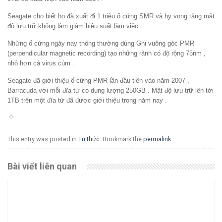
Seagate cho biết họ đã xuất đi 1 triệu ổ cứng SMR và hy vọng tăng mật
độ lưu trữ không làm giảm hiệu suất làm việc .
Những ổ cứng ngày nay thông thường dùng Ghi vuông góc PMR
(perpendicular magnetic recording) tạo những rãnh có độ rộng 75nm ,
nhỏ hơn cả virus cúm .
Seagate đã giới thiệu ổ cứng PMR lần đầu tiên vào năm 2007 ,
Barracuda với mỗi đĩa từ có dung lượng 250GB . Mật độ lưu trữ lên tới
1TB trên một đĩa từ đã được giới thiệu trong năm nay .
This entry was posted in
Tri thức
. Bookmark the
permalink
.
Bài viết liên quan