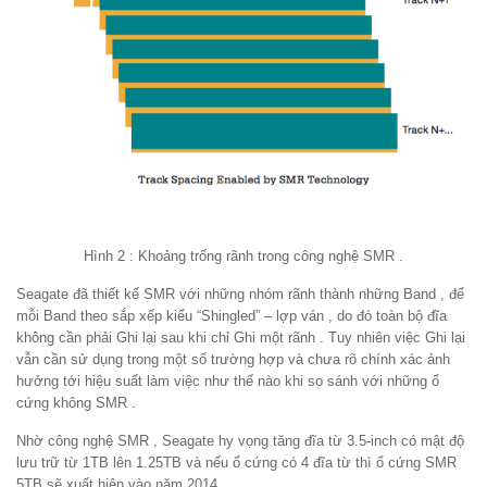
Hình 2 : Khoảng trống rãnh trong công nghệ SMR .
Seagate đã thiết kế SMR với những nhóm rãnh thành những Band , để
mỗi Band theo sắp xếp kiểu “Shingled” – lợp ván , do đó toàn bộ đĩa
không cần phải Ghi lại sau khi chỉ Ghi một rãnh . Tuy nhiên việc Ghi lại
vẫn cần sử dụng trong một số trường hợp và chưa rõ chính xác ảnh
hưởng tới hiệu suất làm việc như thế nào khi so sánh với những ổ
cứng không SMR .
Nhờ công nghệ SMR , Seagate hy vọng tăng đĩa từ 3.5-inch có mật độ
lưu trữ từ 1TB lên 1.25TB và nếu ổ cứng có 4 đĩa từ thì ổ cứng SMR
5TB sẽ xuất hiện vào năm 2014 .