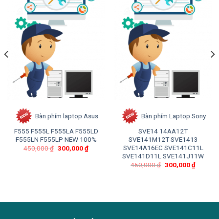
Bàn phím laptop Asus
Bàn phím Laptop Sony
F555 F555L F555LA F555LD
SVE14 14AA12T
F555LN F555LP NEW 100%
SVE141M12T SVE1413
SVE14A16EC SVE141C11L
450,000
₫
300,000
₫
SVE141D11L SVE141J11W
450,000
₫
300,000
₫