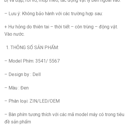
bị va đập, rơi vỡ, móp méo, tác động vật lý bên ngoài vào.
– Lưu ý: Không bảo hành với các trường hợp sau:
+ Hư hỏng do thiên tai – thời tiết – côn trùng – động vật.
Vào nước.
THÔNG SỐ SẢN PHẨM:
– Model Phím: 3541/ 5567
– Design by : Dell
– Màu : Đen
– Phân loại: ZIN/LED/OEM
– Bàn phím tương thích với các mã model máy có trong tiêu
đề sản phẩm