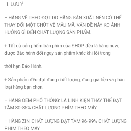
LƯU Ý
– HÀNG VỀ THEO ĐỢT DO HÃNG SẢN XUẤT NÊN CÓ THỂ
THAY ĐỔI MỘT CHÚT VỀ MẪU MÃ, VẤN ĐỀ NÀY KO ẢNH
HƯỞNG GÌ ĐẾN CHẤT LƯỢNG SẢN PHẨM.
+ Tất cả sản phẩm bàn phím của SHOP đều là hàng new,
được Bảo hành đổi ngay sản phẩm khác khi lỗi trong
thời hạn Bảo Hành.
+ Sản phẩm đều đạt đúng chất lượng, đúng giá tiền và phân
loại hàng bạn chọn.
– HÀNG OEM PHỔ THÔNG: LÀ LINH KIỆN THAY THẾ ĐẠT
TẦM 80-85% CHẤT LƯỢNG PHÍM THEO MÁY
– HÀNG ZIN: CHẤT LƯỢNG ĐẠT TẦM 96-99% CHẤT LƯỢNG
PHÍM THEO MÁY