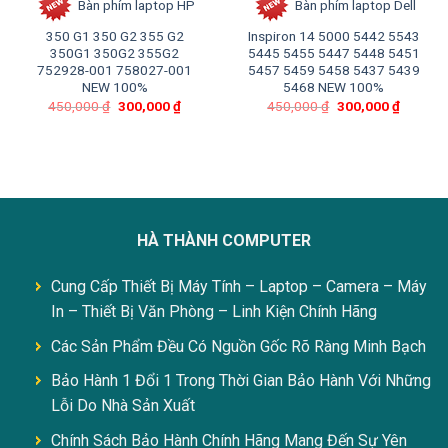
Bàn phím laptop HP
Bàn phím laptop Dell
350 G1 350 G2 355 G2
Inspiron 14 5000 5442 5543
350G1 350G2 355G2
5445 5455 5447 5448 5451
752928-001 758027-001
5457 5459 5458 5437 5439
NEW 100%
5468 NEW 100%
450,000
₫
300,000
₫
450,000
₫
300,000
₫
HÀ THÀNH COMPUTER
Cung Cấp Thiết Bị Máy Tính – Laptop – Camera – Máy
In – Thiết Bị Văn Phòng – Linh Kiện Chính Hãng
Các Sản Phẩm Đều Có Nguồn Gốc Rõ Ràng Minh Bạch
Bảo Hành 1 Đổi 1 Trong Thời Gian Bảo Hành Với Những
Lỗi Do Nhà Sản Xuất
Chính Sách Bảo Hành Chính Hãng Mang Đến Sự Yên