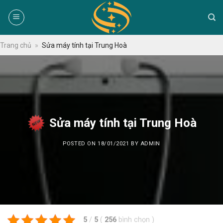
Skip
to
content
Trang chủ
»
Sửa máy tính tại Trung Hoà
Sửa máy tính tại Trung Hoà
POSTED ON
18/01/2021
BY
ADMIN
5
/
5
(
256
bình chọn
)