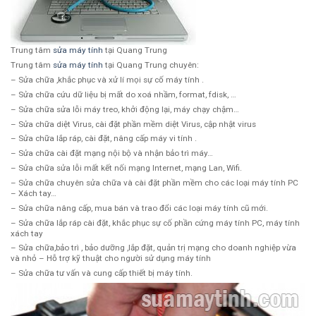
Trung tâm
sửa máy tính
tại Quang Trung
Trung tâm
sửa máy tính
tại Quang Trung chuyên:
– Sửa chữa ,khắc phục và xử lí mọi sự cố máy tính .
– Sửa chữa cứu dữ liệu bị mất do xoá nhầm, format, fdisk, …
– Sửa chữa sửa lỗi máy treo, khởi động lại, máy chạy chậm…
– Sửa chữa diệt Virus, cài đặt phần mềm diệt Virus, cập nhật virus
– Sửa chữa lắp ráp, cài đặt, nâng cấp máy vi tính .
– Sửa chữa cài đặt mạng nội bộ và nhận bảo trì máy…
– Sửa chữa sửa lỗi mất kết nối mạng Internet, mạng Lan, Wifi.
– Sửa chữa chuyên sửa chữa và cài đặt phần mềm cho các loại máy tính PC
– Xách tay…
– Sửa chữa nâng cấp, mua bán và trao đổi các loại máy tính cũ mới.
– Sửa chữa lắp ráp cài đặt, khắc phục sự cố phần cứng máy tính PC, máy tính
xách tay
– Sửa chữa,bảo trì , bảo dưỡng ,lắp đặt, quản trị mạng cho doanh nghiệp vừa
và nhỏ – Hỗ trợ kỹ thuật cho người sử dụng máy tính
– Sửa chữa tư vấn và cung cấp thiết bị máy tính.