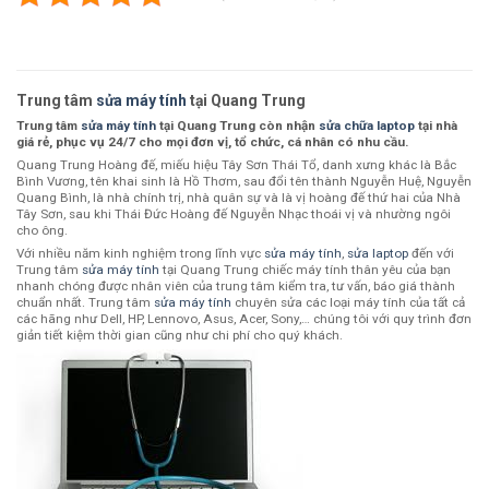
Trung tâm
sửa máy tính
tại Quang Trung
Trung tâm
sửa máy tính
tại Quang Trung còn nhận
sửa chữa laptop
tại nhà
giá rẻ, phục vụ 24/7 cho mọi đơn vị, tổ chức, cá nhân có nhu cầu.
Quang Trung Hoàng đế, miếu hiệu Tây Sơn Thái Tổ, danh xưng khác là Bắc
Bình Vương, tên khai sinh là Hồ Thơm, sau đổi tên thành Nguyễn Huệ, Nguyễn
Quang Bình, là nhà chính trị, nhà quân sự và là vị hoàng đế thứ hai của Nhà
Tây Sơn, sau khi Thái Đức Hoàng đế Nguyễn Nhạc thoái vị và nhường ngôi
cho ông.
Với nhiều năm kinh nghiệm trong lĩnh vực
sửa máy tính
,
sửa laptop
đến với
Trung tâm
sửa máy tính
tại Quang Trung chiếc máy tính thân yêu của bạn
nhanh chóng được nhân viên của trung tâm kiểm tra, tư vấn, báo giá thành
chuẩn nhất. Trung tâm
sửa máy tính
chuyên sửa các loại máy tính của tất cả
các hãng như Dell, HP, Lennovo, Asus, Acer, Sony,… chúng tôi với quy trình đơn
giản tiết kiệm thời gian cũng như chi phí cho quý khách.