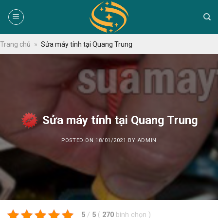
Skip
to
content
Trang chủ
»
Sửa máy tính tại Quang Trung
Sửa máy tính tại Quang Trung
POSTED ON
18/01/2021
BY
ADMIN
5
/
5
(
270
bình chọn
)