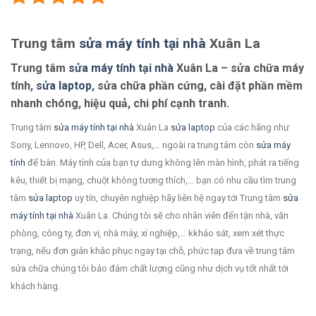
Trung tâm
sửa máy tính tại nhà
Xuân La
Trung tâm
sửa máy tính tại nhà
Xuân La – sửa chữa máy
tính,
sửa laptop
, sửa chữa phần cứng, cài đặt phần mềm
nhanh chóng, hiệu quả, chi phí cạnh tranh.
Trung tâm
sửa máy tính tại nhà
Xuân La
sửa laptop
của các hãng như
Sony, Lennovo, HP, Dell, Acer, Asus,… ngoài ra trung tâm còn
sửa máy
tính
để bàn. Máy tính của bạn tự dưng không lên màn hình, phát ra tiếng
kêu, thiết bị mạng, chuột không tương thích,… bạn có nhu cầu tìm trung
tâm
sửa laptop
uy tín, chuyên nghiệp hãy liên hệ ngay tới Trung tâm
sửa
máy tính tại nhà
Xuân La. Chúng tôi sẽ cho nhân viên đến tận nhà, văn
phòng, công ty, đơn vị, nhà máy, xí nghiệp,… kkhảo sát, xem xét thực
trạng, nếu đơn giản khắc phục ngay tại chỗ, phức tạp đưa về trung tâm
sửa chữa chúng tôi bảo đảm chất lượng cũng như dịch vụ tốt nhất tới
khách hàng.