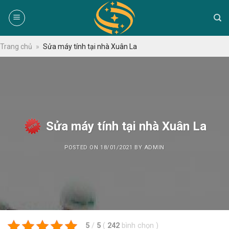
Skip
to
content
Trang chủ
»
Sửa máy tính tại nhà Xuân La
Sửa máy tính tại nhà Xuân La
POSTED ON
18/01/2021
BY
ADMIN
5
/
5
(
242
bình chọn
)