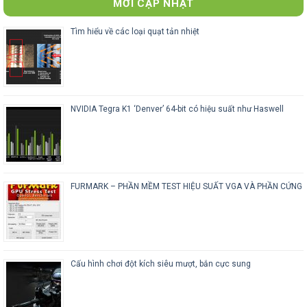
MỚI CẬP NHẬT
Tìm hiểu về các loại quạt tản nhiệt
NVIDIA Tegra K1 ‘Denver’ 64-bit có hiệu suất như Haswell
FURMARK – PHẦN MỀM TEST HIỆU SUẤT VGA VÀ PHẦN CỨNG
Cấu hình chơi đột kích siêu mượt, bắn cực sung