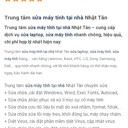
Trung tâm
sửa máy tính tại nhà
Nhật Tân
Trung tâm
sửa máy tính tại nhà
Nhật Tân – cung cấp
dịch vụ
sửa laptop
,
sửa máy tính
nhanh chóng, hiệu quả,
chi phí hợp lý nhất hiện nay.
Trung tâm
sửa máy tính tại nhà
Nhật Tân
sửa laptop
,
sửa máy tính
,
sửa
máy tính
bảng,… các hãng Lennovo, Asus, HTC, LG, Sony, Samsung,
Dell,… quy trình nhanh chóng, với lỗi nhỏ khách hàng có thể nhận máy
ngay, bảo hành dài hạn.
Trung tâm
sửa máy tính tại nhà
Nhật Tân chuyên sửa:
+ Sửa chữa ,cài đặt Windows, Word, Exel, Fonts, Autocad,…
+ Sửa chữa ,khắc phục và xử lí mọi sự cố máy tính .
+ Sửa chữa cứu dữ liệu bị mất do xoá nhầm, format, fdisk, …
+ Sửa chữa sửa lỗi máy treo, khởi động lại, máy chạy chậm…
+ Diệt Virus, cài đặt phần mềm diệt Virus, cập nhật virus