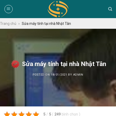
Skip
to
content
Trang chủ
»
Sửa máy tính tại nhà Nhật Tân
Sửa máy tính tại nhà Nhật Tân
POSTED ON
18/01/2021
BY
ADMIN
5
/
5
(
249
bình chọn
)