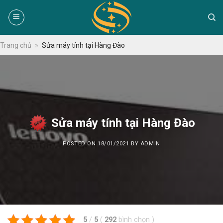
Skip
to
content
Trang chủ
»
Sửa máy tính tại Hàng Đào
Sửa máy tính tại Hàng Đào
POSTED ON
18/01/2021
BY
ADMIN
5
/
5
(
292
bình chọn
)