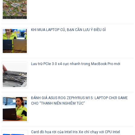
KHI MUA LAPTOP CŨ, BẠN CẦN LƯU Ý ĐIỀU GÌ
Lưu trữ PCIe 3.0 x4 cực nhanh trong MacBook Pro mới
ĐÁNH GIÁ ASUS ROG ZEPHYRUS M15: LAPTOP CHƠI GAME
CHO “THANH NIÊN NGHIÊM TÚC”
Card đồ họa rời của Intel Iris Xe chỉ chạy với CPU Intel