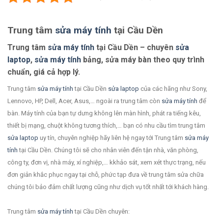
Trung tâm
sửa máy tính
tại Cầu Dền
Trung tâm
sửa máy tính
tại Cầu Dền – chuyên
sửa
laptop
,
sửa máy tính
bảng, sửa máy bàn theo quy trình
chuẩn, giá cả hợp lý.
Trung tâm
sửa máy tính
tại Cầu Dền
sửa laptop
của các hãng như Sony,
Lennovo, HP, Dell, Acer, Asus,… ngoài ra trung tâm còn
sửa máy tính
để
bàn. Máy tính của bạn tự dưng không lên màn hình, phát ra tiếng kêu,
thiết bị mạng, chuột không tương thích,… bạn có nhu cầu tìm trung tâm
sửa laptop
uy tín, chuyên nghiệp hãy liên hệ ngay tới Trung tâm
sửa máy
tính
tại Cầu Dền. Chúng tôi sẽ cho nhân viên đến tận nhà, văn phòng,
công ty, đơn vị, nhà máy, xí nghiệp,… kkhảo sát, xem xét thực trạng, nếu
đơn giản khắc phục ngay tại chỗ, phức tạp đưa về trung tâm sửa chữa
chúng tôi bảo đảm chất lượng cũng như dịch vụ tốt nhất tới khách hàng.
Trung tâm
sửa máy tính
tại Cầu Dền chuyên: