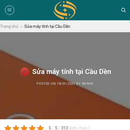
Skip
to
content
Trang chủ
»
Sửa máy tính tại Cầu Dền
Sửa máy tính tại Cầu Dền
POSTED ON
18/01/2021
BY
ADMIN
5
/
5
(
313
bình chọn
)