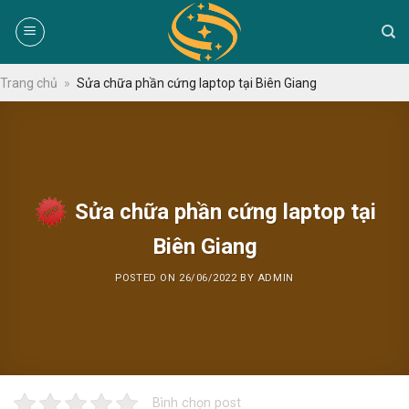
Skip
to
content
Trang chủ
»
Sửa chữa phần cứng laptop tại Biên Giang
Sửa chữa phần cứng laptop tại
Biên Giang
POSTED ON
26/06/2022
BY
ADMIN
Bình chọn post