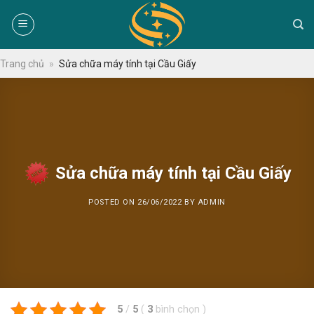
Skip
to
content
Trang chủ
»
Sửa chữa máy tính tại Cầu Giấy
Sửa chữa máy tính tại Cầu Giấy
POSTED ON
26/06/2022
BY
ADMIN
5
/
5
(
3
bình chọn
)