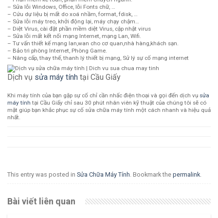
– Sửa lỗi Windows, Office, lỗi Fonts chữ, …
– Cứu dự liệu bị mất do xoá nhầm, format, fdisk, …
– Sửa lỗi máy treo, khởi động lại, máy chạy chậm…
– Diệt Virus, cài đặt phần mềm diệt Virus, cập nhật virus
– Sửa lỗi mất kết nối mạng Internet, mạng Lan, Wifi.
– Tư vấn thiết kế mạng lan,wan cho cơ quan,nhà hàng,khách sạn.
– Bảo trì phòng Internet, Phòng Game.
– Nâng cấp, thay thế, thanh lý thiết bị mạng, Sử lý sự cố mạng internet
Dịch vụ
sửa máy tính
tại Cầu Giấy
Khi máy tính của bạn gặp sự cố chỉ cần nhấc điện thoại và gọi đến dịch vụ
sửa
máy tính
tại Cầu Giấy chỉ sau 30 phút nhân viên kỹ thuật của chúng tôi sẽ có
mặt giúp bạn khắc phục sự cố sửa chữa máy tính một cách nhanh và hiệu quả
nhất.
This entry was posted in
Sửa Chữa Máy Tính
. Bookmark the
permalink
.
Bài viết liên quan