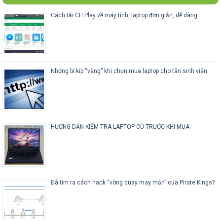
Cách tải CH Play về máy tính, laptop đơn giản, dễ dàng
Những bí kíp “vàng” khi chọn mua laptop cho tân sinh viên
HƯỚNG DẪN KIỂM TRA LAPTOP CŨ TRƯỚC KHI MUA
Đã tìm ra cách hack “vòng quay may mắn” của Pirate Kings?