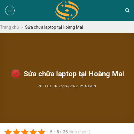
Skip
to
content
Trang chủ
»
Sửa chữa laptop tại Hoàng Mai
Sửa chữa laptop tại Hoàng Mai
POSTED ON
26/06/2022
BY
ADMIN
5
/
5
(
25
bình chọn
)