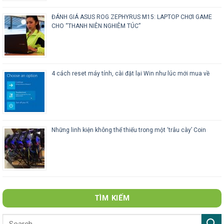
ĐÁNH GIÁ ASUS ROG ZEPHYRUS M15: LAPTOP CHƠI GAME
CHO “THANH NIÊN NGHIÊM TÚC”
4 cách reset máy tính, cài đặt lại Win như lúc mới mua về
Những linh kiện không thể thiếu trong một ‘trâu cày’ Coin
TÌM KIẾM