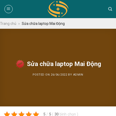
Skip
to
content
Trang chủ
»
Sửa chữa laptop Mai Động
Sửa chữa laptop Mai Động
POSTED ON
26/06/2022
BY
ADMIN
5
/
5
(
30
bình chọn
)