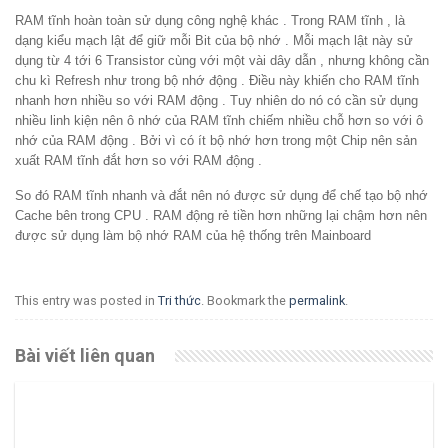
RAM tĩnh hoàn toàn sử dụng công nghệ khác . Trong RAM tĩnh , là
dạng kiểu mạch lật để giữ mỗi Bit của bộ nhớ . Mỗi mạch lật này sử
dụng từ 4 tới 6 Transistor cùng với một vài dây dẫn , nhưng không cần
chu kì Refresh như trong bộ nhớ động . Điều này khiến cho RAM tĩnh
nhanh hơn nhiều so với RAM động . Tuy nhiên do nó có cần sử dụng
nhiều linh kiện nên ô nhớ của RAM tĩnh chiếm nhiều chỗ hơn so với ô
nhớ của RAM động . Bởi vì có ít bộ nhớ hơn trong một Chip nên sản
xuất RAM tĩnh đắt hơn so với RAM động .
So đó RAM tĩnh nhanh và đắt nên nó được sử dụng để chế tạo bộ nhớ
Cache bên trong CPU . RAM động rẻ tiền hơn những lại chậm hơn nên
được sử dụng làm bộ nhớ RAM của hệ thống trên Mainboard
This entry was posted in
Tri thức
. Bookmark the
permalink
.
Bài viết liên quan