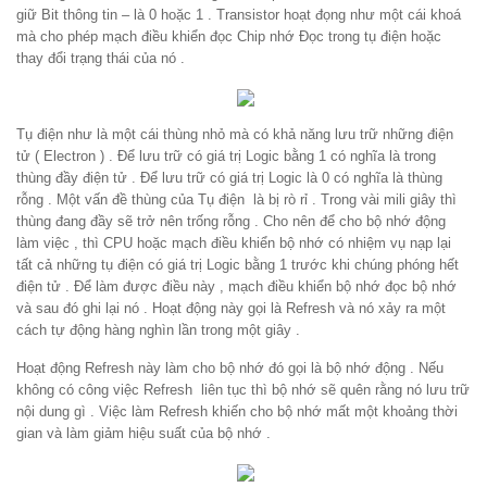
giữ Bit thông tin – là 0 hoặc 1 . Transistor hoạt đọng như một cái khoá
mà cho phép mạch điều khiển đọc Chip nhớ Đọc trong tụ điện hoặc
thay đổi trạng thái của nó .
Tụ điện như là một cái thùng nhỏ mà có khả năng lưu trữ những điện
tử ( Electron ) . Để lưu trữ có giá trị Logic bằng 1 có nghĩa là trong
thùng đầy điện tử . Để lưu trữ có giá trị Logic là 0 có nghĩa là thùng
rỗng . Một vấn đề thùng của Tụ điện là bị rò rỉ . Trong vài mili giây thì
thùng đang đầy sẽ trở nên trống rỗng . Cho nên để cho bộ nhớ động
làm việc , thì CPU hoặc mạch điều khiển bộ nhớ có nhiệm vụ nạp lại
tất cả những tụ điện có giá trị Logic bằng 1 trước khi chúng phóng hết
điện tử . Để làm được điều này , mạch điều khiển bộ nhớ đọc bộ nhớ
và sau đó ghi lại nó . Hoạt động này gọi là Refresh và nó xảy ra một
cách tự động hàng nghìn lần trong một giây .
Hoạt động Refresh này làm cho bộ nhớ đó gọi là bộ nhớ động . Nếu
không có công việc Refresh liên tục thì bộ nhớ sẽ quên rằng nó lưu trữ
nội dung gì . Việc làm Refresh khiến cho bộ nhớ mất một khoảng thời
gian và làm giảm hiệu suất của bộ nhớ .