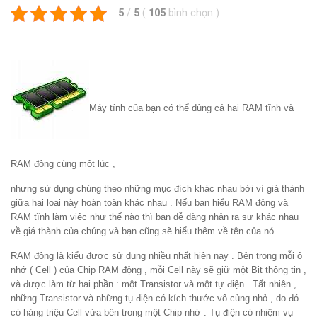
5
/
5
(
105
bình chọn
)
Máy tính của bạn có thể dùng cả hai RAM tĩnh và
RAM động cùng một lúc ,
nhưng sử dụng chúng theo những mục đích khác nhau bởi vì giá thành
giữa hai loại này hoàn toàn khác nhau . Nếu bạn hiểu RAM động và
RAM tĩnh làm việc như thế nào thì bạn dễ dàng nhận ra sự khác nhau
về giá thành của chúng và bạn cũng sẽ hiểu thêm về tên của nó .
RAM động là kiểu được sử dụng nhiều nhất hiện nay . Bên trong mỗi ô
nhớ ( Cell ) của Chip RAM động , mỗi Cell này sẽ giữ một Bit thông tin ,
và được làm từ hai phần : một Transistor và một tự điện . Tất nhiên ,
những Transistor và những tụ điện có kích thước vô cùng nhỏ , do đó
có hàng triệu Cell vừa bên trong một Chip nhớ . Tụ điện có nhiệm vụ