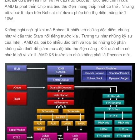
Zacate dựa trên lõi mới với vi cấu trúc Bobcat . Mục tiêu chính của
AMD là phát triển Chip mà tiêu thụ điện năng thấp nhất có thể . Những
bộ vi xử lí dựa trên Bobcat chỉ được phép tiêu thụ điện năng từ 1-
10W .
Không nghi ngờ gì khi mà Bobcat ít nhiều có những đặc điểm chung
như vi cấu trúc Stars nổi tiếng trước kia . Tương tự như những kỹ sư
của Intel , AMD đã loại bỏ nhiều đặc tính và loại bỏ những bộ phận
không cần thiết để giảm mức độ tiêu thụ điện năng . Kết quả nhìn nó
như là bộ vi xử lí AMD K6 trước kia chứ không phải là Phenom mới .