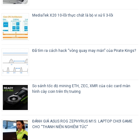
MediaTek X20 10-lõi thực chất là bộ vi xử lí 3-lõi
Đã tìm ra cách hack “vòng quay may mắn” của Pirate Kings?
So sánh tốc độ mining ETH, ZEC, XMR của các card màn
hình cày coin trên thị trường
ĐÁNH GIÁ ASUS ROG ZEPHYRUS M15: LAPTOP CHƠI GAME
CHO “THANH NIÊN NGHIÊM TÚC”