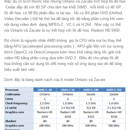
Mặc dù có kích thước nhỏ nhưng Ontario và Zacate tích hợp lõi đồ họa
Cedar đầy đủ với 80 SP chia làm hai khối SIMD , mỗi khối có 40 SP ,
lõi đồ họa có 08 Bộ phận đầu ra tái tạo . Nó có Bộ phận UVD (Unified
Video Decoder ) thế hệ thứ ba để tăng tốc độ bằng phần cứng khi xem
nội dung video định dạng MPEG-2 , VC-1 và H.264 . Như vậy có thể
nói Ontario và Zacate là sự kết hợp với lõi đồ họa Radeon HD 5450 .
Đó chính là nguyên nhân AMD không gọi là CPU nữa mà họ thay thế
bằng APU (accelerated processing units ) . APU gắn liền với sự tương
thích OpenCL và DirectCompute kèm theo khả năng tăng tốc giải mã
video HD bằng phần cứng dựa trên UVD 3 . Điều đó cho phép lõi đồ
họa không cần sử dụng lõi x86 trong một số ứng dụng nào đó để tăng
hiệu suất làm việc .
Dưới đây là bảng danh sách của 4 model Ontario và Zacate