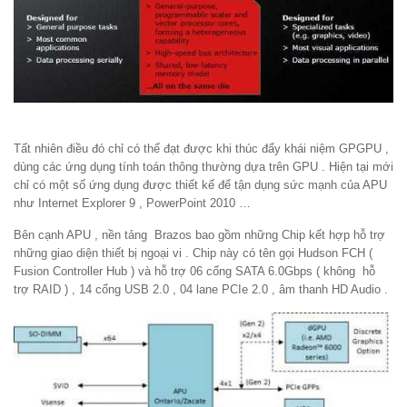
Tất nhiên điều đó chỉ có thể đạt được khi thúc đẩy khái niệm GPGPU ,
dùng các ứng dụng tính toán thông thường dựa trên GPU . Hiện tại mới
chỉ có một số ứng dụng được thiết kế để tận dụng sức mạnh của APU
như Internet Explorer 9 , PowerPoint 2010 …
Bên cạnh APU , nền tảng Brazos bao gồm những Chip kết hợp hỗ trợ
những giao diện thiết bị ngoại vi . Chip này có tên gọi Hudson FCH (
Fusion Controller Hub ) và hỗ trợ 06 cổng SATA 6.0Gbps ( không hỗ
trợ RAID ) , 14 cổng USB 2.0 , 04 lane PCIe 2.0 , âm thanh HD Audio .