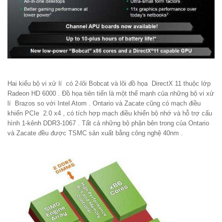
Hai kiểu bộ vi xử lí có 2-lõi Bobcat và lõi đồ họa DirectX 11 thuộc lớp
Radeon HD 6000 . Đồ họa tiên tiến là một thế mạnh của những bộ vi xử
lí Brazos so với Intel Atom . Ontario và Zacate cũng có mạch điều
khiển PCIe 2.0 x4 , có tích hợp mạch điều khiển bộ nhớ và hỗ trợ cấu
hình 1-kênh DDR3-1067 . Tất cả những bộ phận bên trong của Ontario
và Zacate đều được TSMC sản xuất bằng công nghệ 40nm .