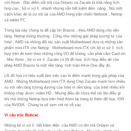
với Atom . Đặc điểm nổi trội của Ontario và Zacate là khả năng tích
hợp cao , bộ vi xử lí nhanh nhưng vẫn tiết kiệm điện năng . Nói một
cách khác đó là sự trở lại của AMD trong trận chiến Netbook , Nettop
và tablet PC .
Trong bài này chúng ta đề cập tới Brazos , theo AMD dùng cho nền
tảng Nettop thông thường . Cũng như những giải pháp tương tự của
Intel , AMD và những đối tác sản xuất Motherboard đưa ra những sản
phẩm mini-ITX cho Nettop : Motherboard mini-ITX với bộ vi xử lí tích
hợp trên đó kèm theo những cổng I/O để không cần phải cắm Card rời
. Như Atom , bộ vi xử lí Zacate có lõi đồ họa tích hợp điều đó cho
phép AMD Brazos là một nền tảng tính toán All-in-One đầy đủ .
Lõi đồ họa có hiệu suất làm việc cao là điểm mạnh trong giải pháp của
AMD . Những Motherboard mini-ITX dùng Chip Zacate mạnh hơn nhiều
so với nền tảng tương đương của Intel vì nền tảng của Intel nhiều khi
không chạy được video HD . Nhưng điều đó chưa thể nói lên điều gì
khi mà những Nettop dựa trên Intel Atom lại trang bị thêm đồ họa ION
của NVIDIA . Chúng ta sẽ xem xét nó về sau .
Vi cấu trúc Bobcat
Những bộ vi xử lí tiết kiệm điện của AMD có tên mã Ontario và