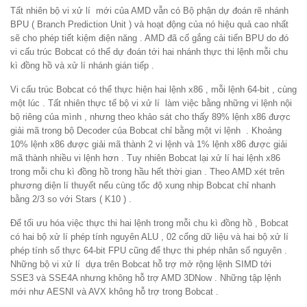
Tất nhiên bộ vi xử lí mới của AMD vẫn có Bộ phận dự đoán rẽ nhánh
BPU ( Branch Prediction Unit ) và hoạt động của nó hiệu quả cao nhất
sẽ cho phép tiết kiệm điện năng . AMD đã cố gắng cải tiến BPU do đó
vi cấu trúc Bobcat có thể dự đoán tới hai nhánh thực thi lệnh mỗi chu
kì đồng hồ và xử lí nhánh gián tiếp .
Vi cấu trúc Bobcat có thể thực hiện hai lệnh x86 , mỗi lệnh 64-bit , cùng
một lúc . Tất nhiên thực tế bộ vi xử lí làm việc bằng những vi lệnh nội
bộ riêng của mình , nhưng theo khảo sát cho thấy 89% lệnh x86 được
giải mã trong bộ Decoder của Bobcat chỉ bằng một vi lệnh . Khoảng
10% lệnh x86 được giải mã thành 2 vi lệnh và 1% lệnh x86 được giải
mã thành nhiều vi lệnh hơn . Tuy nhiên Bobcat lại xử lí hai lệnh x86
trong mỗi chu kì đồng hồ trong hầu hết thời gian . Theo AMD xét trên
phương diện lí thuyết nếu cùng tốc độ xung nhịp Bobcat chỉ nhanh
bằng 2/3 so với Stars ( K10 ) .
Để tối ưu hóa việc thực thi hai lệnh trong mỗi chu kì đồng hồ , Bobcat
có hai bộ xử lí phép tính nguyên ALU , 02 cổng dữ liệu và hai bộ xử lí
phép tính số thực 64-bit FPU cũng để thực thi phép nhân số nguyên .
Những bộ vi xử lí dựa trên Bobcat hỗ trợ mở rộng lệnh SIMD tới
SSE3 và SSE4A nhưng không hỗ trợ AMD 3DNow . Những tập lệnh
mới như AESNI và AVX không hỗ trợ trong Bobcat .