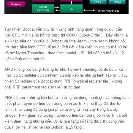
Tuy nhiên Bobcat vẫn duy trì những tính năng quan trọng của vi cấu
trúc CPU mới và nó hỗ trợ thực thi OOO ( Out-of-Order ) . Đây chính là
sự khác biệt chính của lõi Bobcat và Intel Atom . Intel Atom không hỗ
trợ thực hiện lệnh OOO để mục đích tiết kiệm điện nhưng có thể bù lại
hỗ trợ Hyper-Threading , theo từng model , để 1 lõi x86 có thể xử lí 2
luồng lệnh cùng một lúc .
AMD không có cái gì tương tự như Hyper-Threading, do đó bộ vi xử lí
mới có Scheduler cũ có nhiệm vụ sắp xếp lại những lệnh sắp tới . Tuy
nhiên Scheduler của Bobcat dùng PRF (physical register file ) không
phải RRF (retirement register file ) trung tâm .
PRF có chứa những liên kết tới những nội dung thanh ghi và không cần
thiết phải truyền dữ liệu bên trong bộ vi xử lí khi nó thay đổi thứ tự
lệnh . Intel cũng đã dùng giải pháp tương tự như vậy trong Sandy
Bridge . PRF giảm số lượng truyền dữ liệu bên trong bộ vi xử lí và tiết
kiệm điện năng nhưng điều đó lại làm tăng số tầng thực thi công việc
của Pipeline . Pipeline của Bobcat là 15 tầng .