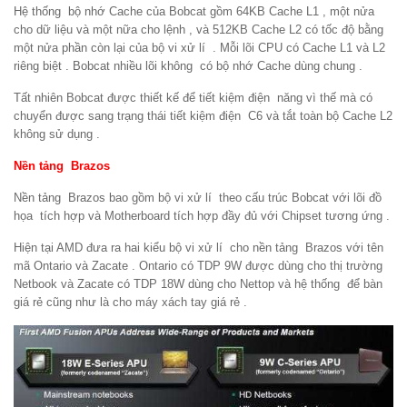
Hệ thống bộ nhớ Cache của Bobcat gồm 64KB Cache L1 , một nửa
cho dữ liệu và một nữa cho lệnh , và 512KB Cache L2 có tốc độ bằng
một nửa phần còn lại của bộ vi xử lí . Mỗi lõi CPU có Cache L1 và L2
riêng biệt . Bobcat nhiều lõi không có bộ nhớ Cache dùng chung .
Tất nhiên Bobcat được thiết kế để tiết kiệm điện năng vì thế mà có
chuyển được sang trạng thái tiết kiệm điện C6 và tắt toàn bộ Cache L2
không sử dụng .
Nền tảng Brazos
Nền tảng Brazos bao gồm bộ vi xử lí theo cấu trúc Bobcat với lõi đồ
họa tích hợp và Motherboard tích hợp đầy đủ với Chipset tương ứng .
Hiện tại AMD đưa ra hai kiểu bộ vi xử lí cho nền tảng Brazos với tên
mã Ontario và Zacate . Ontario có TDP 9W được dùng cho thị trường
Netbook và Zacate có TDP 18W dùng cho Nettop và hệ thống để bàn
giá rẻ cũng như là cho máy xách tay giá rẻ .