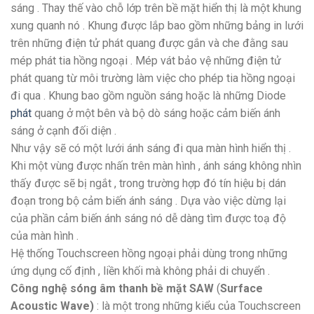
sáng . Thay thế vào chỗ lớp trên bề mặt hiển thị là một khung
xung quanh nó . Khung được lắp bao gồm những bảng in lưới
trên những điện tử phát quang được gắn và che đằng sau
mép phát tia hồng ngoại . Mép vát bảo vệ những điện tử
phát quang từ môi trường làm việc cho phép tia hồng ngoại
đi qua . Khung bao gồm nguồn sáng hoặc là những Diode
phát
quang ở một bên và bộ dò sáng hoặc cảm biến ánh
sáng ở cạnh đối diện .
Như vậy sẽ có một lưới ánh sáng đi qua màn hình hiển thị .
Khi một vùng được nhấn trên màn hình , ánh sáng không nhìn
thấy được sẽ bị ngắt , trong trường hợp đó tín hiệu bị dán
đoạn trong bộ cảm biến ánh sáng . Dựa vào việc dừng lại
của phần cảm biến ánh sáng nó dễ dàng tìm được toạ độ
của màn hình .
Hệ thống Touchscreen hồng ngoại phải dùng trong những
ứng dụng cố định , liền khối mà không phải di chuyển .
Công nghệ sóng âm thanh bề mặt
SAW
(
Surface
Acoustic Wave)
: là một trong những kiểu của Touchscreen