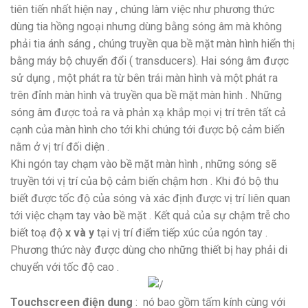
tiên tiến nhất hiện nay , chúng làm việc như phương thức
dùng tia hồng ngoại nhưng dùng bằng sóng âm mà không
phải tia ánh sáng , chúng truyền qua bề mặt màn hình hiển thị
bằng máy bộ chuyển đổi ( transducers). Hai sóng âm được
sử dụng , một phát ra từ bên trái màn hình và một phát ra
trên đỉnh màn hình và truyền qua bề mặt màn hình . Những
sóng âm được toả ra và phản xạ khắp mọi vị trí trên tất cả
cạnh của màn hình cho tới khi chúng tới được bộ cảm biến
nằm ở vị trí đối diện .
Khi ngón tay chạm vào bề mặt màn hình , những sóng sẽ
truyền tới vị trí của bộ cảm biến chậm hơn . Khi đó bộ thu
biết được tốc độ của sóng và xác định được vị trí liên quan
tới việc chạm tay vào bề mặt . Kết quả của sự chậm trễ cho
biết toạ độ
x và y
tại vị trí điểm tiếp xúc của ngón tay .
Phương thức này được dùng cho những thiết bị hay phải di
chuyển với tốc độ cao .
Touchscreen điện dung
: nó bao gồm tấm kính cùng với