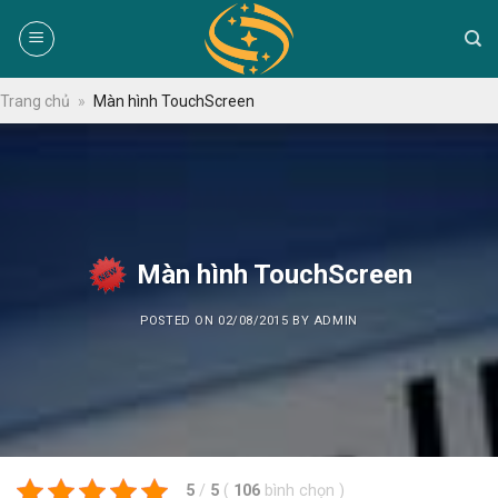
Skip
to
content
Trang chủ
»
Màn hình TouchScreen
Màn hình TouchScreen
POSTED ON
02/08/2015
BY
ADMIN
5
/
5
(
106
bình chọn
)