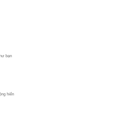
như bạn
ộng hiển