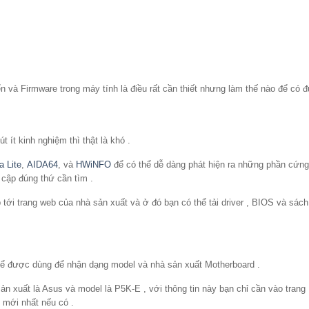
 và Firmware trong máy tính là điều rất cần thiết nhưng làm thế nào để có 
ít kinh nghiệm thì thật là khó .
a Lite
,
AIDA64
, và
HWiNFO
để có thể dễ dàng phát hiện ra những phần cứng
 cập đúng thứ cần tìm .
p tới trang web của nhà sản xuất và ở đó bạn có thể tải driver , BIOS và sá
thể được dùng để nhận dạng model và nhà sản xuất Motherboard .
ản xuất là Asus và model là P5K-E , với thông tin này bạn chỉ cần vào trang
 mới nhất nếu có .