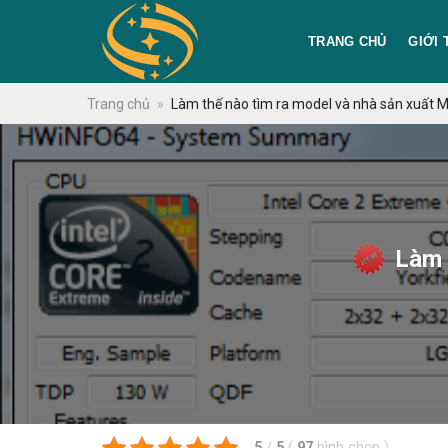
Skip
to
TRANG CHỦ
GIỚI 
content
Trang chủ
»
Làm thế nào tìm ra model và nhà sản xuất 
Làm t
5
/
5
(
97
bình chọn
)