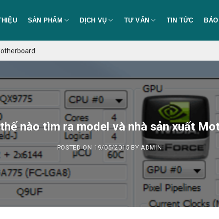
THIỆU
SẢN PHẨM
DỊCH VỤ
TƯ VẤN
TIN TỨC
BÁO
Motherboard
hế nào tìm ra model và nhà sản xuất Mo
POSTED ON
19/05/2015
BY
ADMIN