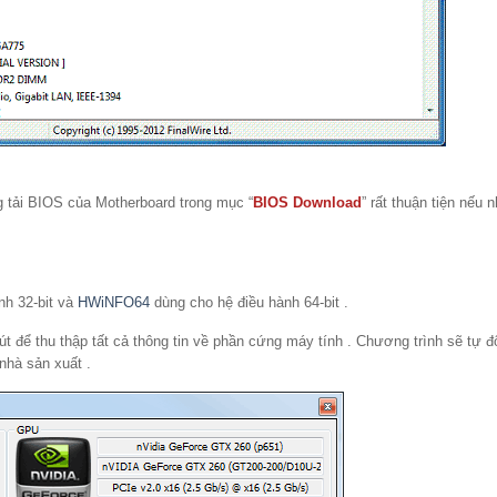
g tải BIOS của Motherboard trong mục “
BIOS Download
” rất thuận tiện nếu 
nh 32-bit và
HWiNFO64
dùng cho hệ điều hành 64-bit .
t để thu thập tất cả thông tin về phần cứng máy tính . Chương trình sẽ tự đ
 nhà sản xuất .