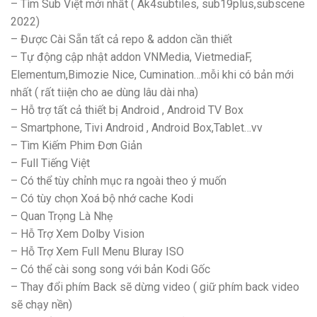
– Tìm Sub Việt mới nhất ( Ak4subtiles, sub19plus,subscene
2022)
– Được Cài Sẵn tất cả repo & addon cần thiết
– Tự động cập nhật addon VNMedia, VietmediaF,
Elementum,Bimozie Nice, Cumination…mỗi khi có bản mới
nhất ( rất tiiện cho ae dùng lâu dài nha)
– Hỗ trợ tất cả thiết bị Android , Android TV Box
– Smartphone, Tivi Android , Android Box,Tablet…vv
– Tìm Kiếm Phim Đơn Giản
– Full Tiếng Việt
– Có thể tùy chỉnh mục ra ngoài theo ý muốn
– Có tùy chọn Xoá bộ nhớ cache Kodi
– Quan Trọng Là Nhẹ
– Hỗ Trợ Xem Dolby Vision
– Hỗ Trợ Xem Full Menu Bluray ISO
– Có thể cài song song với bản Kodi Gốc
– Thay đổi phím Back sẽ dừng video ( giữ phím back video
sẽ chạy nền)