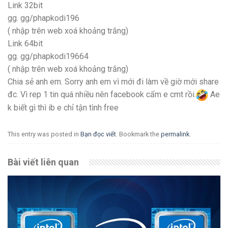
Link 32bit
gg. gg/phapkodi196
( nhập trên web xoá khoảng trắng)
Link 64bit
gg. gg/phapkodi19664
( nhập trên web xoá khoảng trắng)
Chia sẻ anh em. Sorry anh em vì mới đi làm về giờ mới share
đc. Vì rep 1 tin quá nhiều nên facebook cấm e cmt rồi.
Ae
k biết gì thì ib e chỉ tận tình free
This entry was posted in
Bạn đọc viết
. Bookmark the
permalink
.
Bài viết liên quan