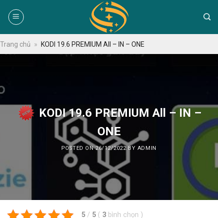
Skip
to
content
Trang chủ
»
KODI 19.6 PREMIUM All – IN – ONE
KODI 19.6 PREMIUM All – IN –
ONE
POSTED ON
26/12/2022
BY
ADMIN
5
/
5
(
3
bình chọn
)