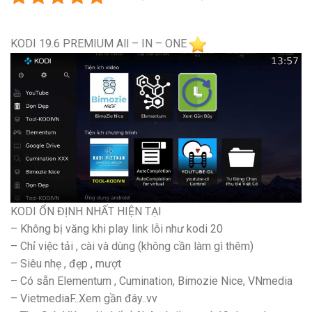
KODI 19.6 PREMIUM All – IN – ONE
KODI ỔN ĐỊNH NHẤT HIỆN TẠI
– Không bị văng khi play link lỗi như kodi 20
– Chỉ việc tải , cài và dùng (không cần làm gì thêm)
– Siêu nhẹ , đẹp , mượt
– Có sẵn Elementum , Cumination, Bimozie Nice, VNmedia
– VietmediaF..Xem gần đây..vv