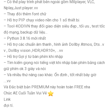
– Có thể play trình phát bên ngoài gồm MXplayer, VLC,
Nplay,Just player..vv
– Thay đôi thêm font chữ
– Hỗ trợ PIP chạy video nền cho 1 số thiết bị
– Tool-KODIVN thay đổi giao diện siêu đẹp , tối ưu , test tốc
độ mạng, backup dữ liệu…
– Python 3.8.16 mới nhất
– Hỗ trợ các chuẩn âm thanh , hình ảnh Dollby Atmos, Dts…v
v , Dollby vision ,HDR,HDR10+, …vv
– Hỗ trợ Gợi ý từ bàn phím khi nhập
– Tìm kiếm giọng nói tiếng việt khi nhập bàn phím bằng cách
giữ phím ok 3 giây và nói
– Và nhiều thứ nâng cao khác. Ổn định , tốt nhất bây giờ
….vv
Và Đắc biệt bản PREMIUM này hoàn toàn FREE nha
Chúc AE Cuối Tuần Vui Vẻ
Link
đợi tí..