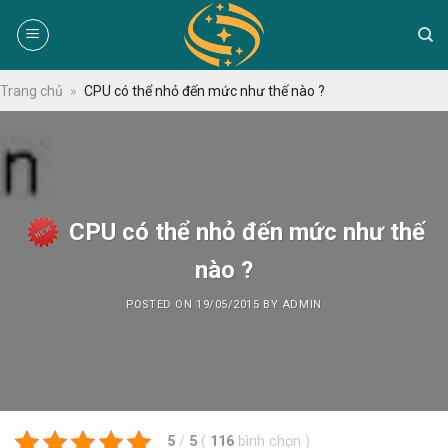
Skip
to
content
Trang chủ
»
CPU có thể nhỏ đến mức như thế nào ?
CPU có thể nhỏ đến mức như thế
nào ?
POSTED ON
19/05/2015
BY
ADMIN
5
/
5
(
116
bình chọn
)