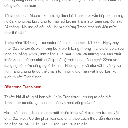
công việc tính toán .
Từ khi có Luật Moore , xu hướng thu nhỏ Transistor vẫn tiếp tục nhưng
nó đã không bắt kịp . Cho tới nay số lượng Transistor tăng gấp đôi sau
24 tháng . Nhưng có câu hỏi đặt ra : những Transistor nhỏ đến mức
như thế nào ?
Trong năm 1947 một Transistor có chiều cao hơn 1/100m . Ngày nay
Intel đã chế tạo được những bộ vi xử lí bằng những Transistor có chiều
rộng chỉ bằng 32nm ,1nm bằng 1/1tỉ mét . Intel và những nhà sản xuất
khác đang chế tạo những Chip thế hệ mới bằng công nghệ 22nm và
đang nghiên cứu công nghệ 1x-nm . Những một số nhà vật lí và kỹ sư
nghĩ rằng chúng ta có thể chạm tới những giới hạn vật lí cơ bản với
kích thước Transistor .
Bên trong Transistor
Trước khi đi tới giới hạn vật lí của Transistor , chúng ta cần biết
Transistor có cấu tạo như thế nào và hoạt động của nó .
Đơn giản nhất , Transistor là một chiếc khóa và được làm từ loại vật
chất đặc biệt . Có thể phân loại các chất theo cách thức dẫn điện của
nó bằng ba loại : Dẫn điện , Cách điện và Bán dẫn .