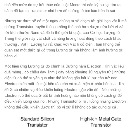
nhỏ đến mức do sự kết thúc của Luật Moore thì các kỹ sư lại tìm ra
cách để tạo ra Transistor nhỏ hơn để chứng tỏ bài báo trên là sai .
Nhưng sự thực sẽ có một ngày chúng ta sẽ chạm tới giới hạn vật lí mà
những Transistor truyền thống không thể nhỏ hơn được nữa bởi vì đã
tới kích thước Nano và đó là thế giới kì quặc của Cơ học Lượng tử .
Trong thế giới này vật chất và năng lượng hoạt động theo cách khác
thường . Vật lí Lượng tử rất khác với Vật lí cổ điển , bạn không thể
quan sát một thức gì đó trong Lượng tử mà không làm ảnh hưởng tới
hành vi .
Một hiệu ứng Lượng tử đó chính là Đường hầm Electron . Khi vật liệu
quá mỏng , có chiều dày 1nm ( dày bằng khoảng 10 nguyên tử ) những
điện tử có thể xuyên qua như thể không gặp bất kì sự cản trở nào .
Electron biến mất từ một bên rào cản và xuất hiện ở phía bên kia . Khi
đó G có nhiệm vụ điều khiển luồng Electron gặp vấn đề . Nếu những
Electron có thể qua G bất kì tình huống nào nên không có cách gì để
điều khiển luồng của nó . Những Transistor bị rò , luồng những Electron
không thể điều khiển được thì bộ vi xử lí không có tác dụng gì cả .