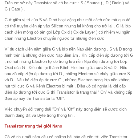
Trên cơ sở này Transistor sẽ có ba cực : S ( Source ) , D ( Drain ) và
G ( Gate ) .
G ở giữa vị trí của S và D nó hoạt động như một cách cửa mà qua đó
có thể truyền điện áp vào Silicon nhưng lại không cho trở lại . G là lớp
cách điện mỏng có tên gọi Lớp Oxid ( Oxide Layer ) có nhiệm vụ ngăn
chặn những Electron chuyển ngược từ những điện cực .
Ví dụ cách điện nằm giữa G và lớp nền Nạp điện dương . S và D trong
hình trên là những điện cực Nạp điện âm . Khi cấp điện áp dương tới G
, nó hút những Electron tự do trong lớp nền Nạp điện dương tới Lớp
Oxid của G . Điều đó tại thành Kênh Electron giữa cực S và D . Nếu
sau đó cấp điện áp dương tới D , những Electron sẽ chảy giữa cực S
và D . Nếu bỏ điện áp từ cực G , những Electron trong lớp nền không
hút tới cực G và Kênh Electron bị mất . Điều đó có nghĩa là khi cấp
điện áp dương tới cực G thì Transistor là trạng thái “ On” và không cấp
điện áp này thì Transistor là “Off”.
Việc chuyển đổi trạng thái “On” và “Off” này trong điện sẽ được dịch
thành dạng Bit và Byte trong thông tin .
Transistor trong thế giới Nano
Có vẻ như mỗi năm đều có những bài báo đề cập tới việc Transistor