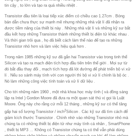
tin cậy , to lớn và tạo ra quá nhiều nhiệt .
Transistor đầu tiên là loại tiếp xúc điểm có chiều cao 1.27cm . Bóng
bán dẫn chưa thực sự mạnh mẽ nhưng những nhà vật lí đã nhận ra
được tiềm năng của thiết bị này . Những nhà vật lí và những kỹ sư bắt
đầu kết hợp những Transistor thành những thiết bị điện tử khác nhau .
Và thời gian trôi qua , họ đã biết cách làm thế nào để tạo ra những
Transistor nhỏ hơn và làm việc hiệu quả hơn .
Trong năm 1985 những kỹ sư đã gắn hai Transistor vào trong tinh thể
Silicon và tạo ra mạch điện tích hợp đầu tiên trên thế giới . Mọi sự từ
đó bắt đầu thay đổi , mạch tích hợp đã lót đường để phát triển bộ vi xử
lí . Nếu so sánh máy tính với con người thì bộ vi xử lí chính là bộ óc .
Nó làm những công việc tính toán và xử lí dữ liệu .
Cho tới những năm 1960 , một nhà khoa học máy tính ( và đồng sáng
lập ra Intel ) Gordon Moore đã đưa ra một quan sát thú vị gọi là Luật
Moore. Ông này cho rằng cứ mỗi 12 tháng , những kỹ sư có thể tăng
2
gấp hai số lượng Transistor / inch
Silicon . Các kỹ sư đã tìm cách để
giảm kích thước Transistor . Chính nhờ vào những Transistor nhỏ mà
chúng ta có những thiết bị điện tử như máy tính cá nhân , SmartPhone
, thiết bị MP3 … Không có Transistor chúng ta có thể vẫn phải dùng
những bóng chân không và những chuyển mạch cơ khí để làm những