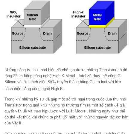
Những công ty như Intel hiện đã chế tạo được những Transistor có độ
rộng 22nm bằng công nghệ High-K Metal . Intel đã thay thế cổng G
Silicon và lớp cách điện SiO­
­ truyền thống bằng G kim loại với lớp
2
cách điện bằng công nghệ High-K .
Trong khi những kỹ sư đã gặp một số trở ngại trong cuộc đua thu nhỏ
Transistor trong quá khứ nhưng họ thường tìm ra một số cách để giải
quyết vấn đề và theo kịp được với Luật Moore . Những ngày như thế
có thể kết thúc khi chúng ta phải đối mặt với những nguyên tắc cơ bản
của Vật lí .
Có khả năng những kỹ sư sẽ tìm ra cách để tạo ra chất cách li có độ