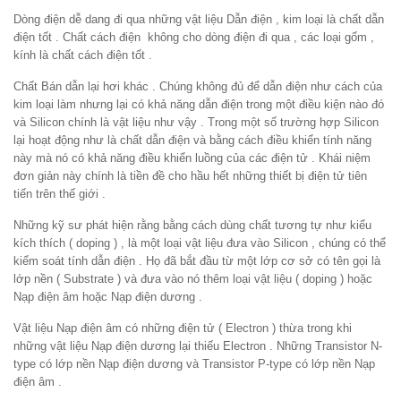
Dòng điện dễ dang đi qua những vật liệu Dẫn điện , kim loại là chất dẫn
điện tốt . Chất cách điện không cho dòng điện đi qua , các loại gốm ,
kính là chất cách điện tốt .
Chất Bán dẫn lại hơi khác . Chúng không đủ để dẫn điện như cách của
kim loại làm nhưng lại có khả năng dẫn điện trong một điều kiện nào đó
và Silicon chính là vật liệu như vậy . Trong một số trường hợp Silicon
lại hoạt động như là chất dẫn điện và bằng cách điều khiển tính năng
này mà nó có khả năng điều khiển luồng của các điện tử . Khái niệm
đơn giản này chính là tiền đề cho hầu hết những thiết bị điện tử tiên
tiến trên thế giới .
Những kỹ sư phát hiện rằng bằng cách dùng chất tương tự như kiểu
kích thích ( doping ) , là một loại vật liệu đưa vào Silicon , chúng có thể
kiểm soát tính dẫn điện . Họ đã bắt đầu từ một lớp cơ sở có tên gọi là
lớp nền ( Substrate ) và đưa vào nó thêm loại vật liệu ( doping ) hoặc
Nạp điện âm hoặc Nạp điện dương .
Vật liệu Nạp điện âm có những điện tử ( Electron ) thừa trong khi
những vật liệu Nạp điện dương lại thiếu Electron . Những Transistor N-
type có lớp nền Nạp điện dương và Transistor P-type có lớp nền Nạp
điện âm .