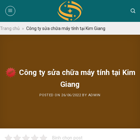
Skip
to
content
Trang chủ
»
Công ty sửa chữa máy tính tại Kim Giang
Công ty sửa chữa máy tính tại Kim
Giang
POSTED ON
26/06/2022
BY
ADMIN
Bình chọn post