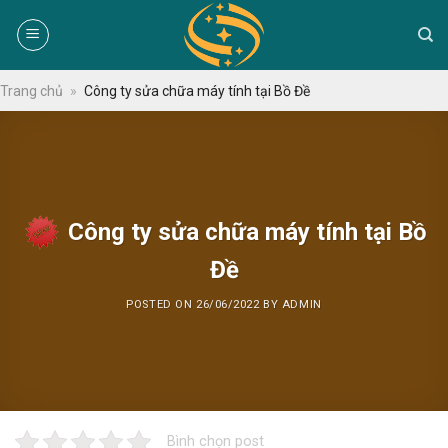
Skip
to
content
Trang chủ
»
Công ty sửa chữa máy tính tại Bồ Đề
Công ty sửa chữa máy tính tại Bồ
Đề
POSTED ON
26/06/2022
BY
ADMIN
Bình chọn post