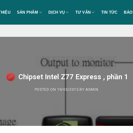
THIỆU
SẢN PHẨM
DỊCH VỤ
TƯ VẤN
TIN TỨC
BÁO
Chipset Intel Z77 Express , phần 1
POSTED ON
19/05/2015
BY
ADMIN