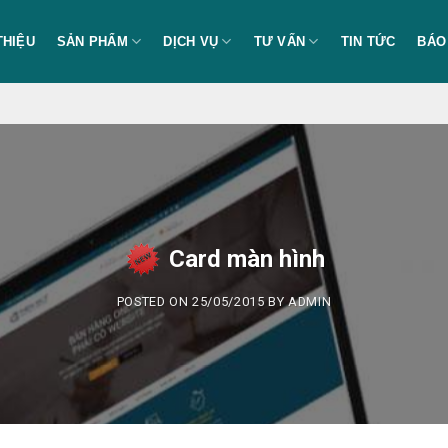
THIỆU
SẢN PHẨM
DỊCH VỤ
TƯ VẤN
TIN TỨC
BÁO
Card màn hình
POSTED ON
25/05/2015
BY
ADMIN