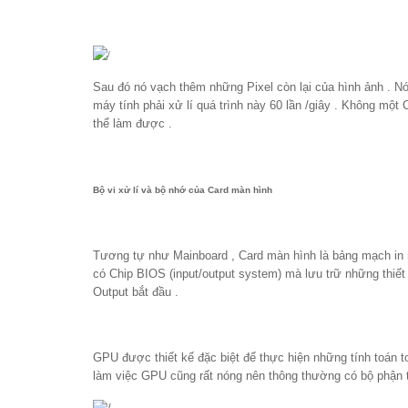
Sau đó nó vạch thêm những Pixel còn lại của hình ảnh . Nó
máy tính phải xử lí quá trình này 60 lần /giây . Không một
thể làm được .
Bộ vi xử lí và bộ nhớ của Card màn hình
Tương tự như Mainboard , Card màn hình là bảng mạch in m
có Chip BIOS (
input/output system
) mà lưu trữ những thiế
Output bắt đầu .
GPU được thiết kế đặc biệt để thực hiện những tính toán to
làm việc GPU cũng rất nóng nên thông thường có bộ phận t