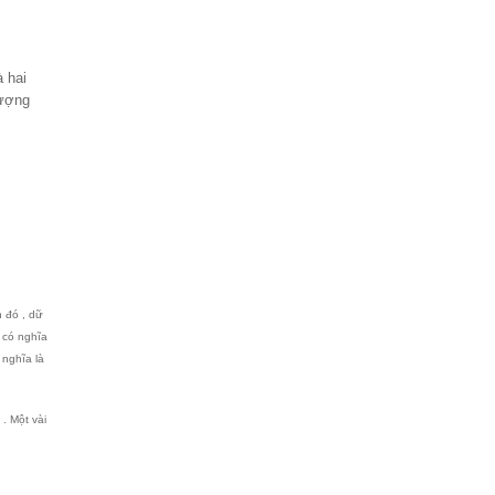
à hai
lượng
 đó , dữ
, có nghĩa
nghĩa là
. Một vài