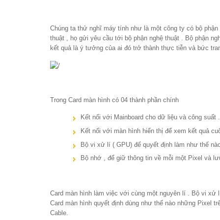
Chúng ta thử nghĩ máy tính như là một công ty có bộ phận 
thuật , họ gửi yêu cầu tới bộ phận nghệ thuật . Bộ phận ng
kết quả là ý tưởng của ai đó trở thành thực tiễn và bức tr
Trong Card màn hình có 04 thành phần chính
Kết nối với Mainboard cho dữ liệu và công suất .
Kết nối với màn hình hiển thị để xem kết quả cuố
Bộ vi xử lí ( GPU) để quyết định làm như thế nào
Bộ nhớ , để giữ thông tin về mỗi một Pixel và l
Card màn hình làm việc với cùng một nguyên lí . Bộ vi xử 
Card màn hình quyết định dùng như thế nào những Pixel trên
Cable.