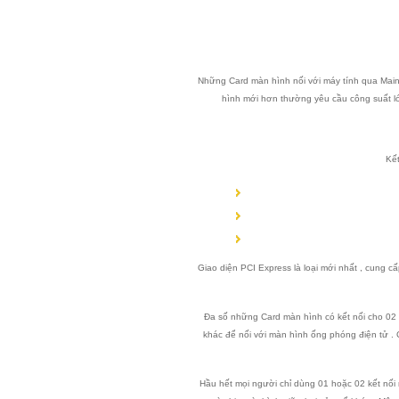
Những Card màn hình nối với máy tính qua Mainb
hình mới hơn thường yêu cầu công suất lớ
Kết
Giao diện PCI Express là loại mới nhất , cung 
Đa số những Card màn hình có kết nối cho 02 
khác để nối với màn hình ống phóng điện tử . 
Hầu hết mọi người chỉ dùng 01 hoặc 02 kết nối