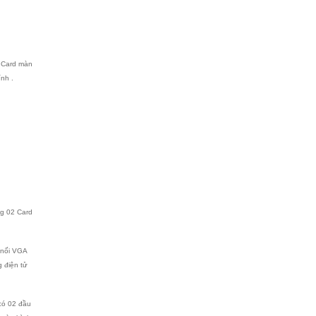
g Card màn
nh .
ng 02 Card
 nối VGA
g điện tử
có 02 đầu