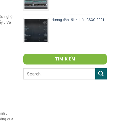
iệc nghệ
Hướng dẫn tối ưu hóa CSGO 2021
ấy . Và
TÌM KIẾM
ình .
hông qua