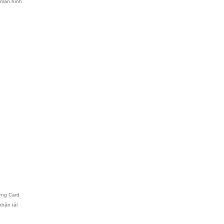
4 màn hình
ững Card
phận tải