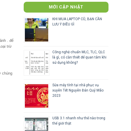
MỚI CẬP NHẬT
KHI MUA LAPTOP CŨ, BẠN CẦN
LƯU Ý ĐIỀU GÌ
ảnh . để
oại trừ
Công nghệ chuẩn MLC, TLC, QLC
là gì, có cần thiết để quan tâm khi
sử dụng không?
y chúng
Sửa máy tính tại nhà phục vụ
xuyên Tết Nguyên Đán Quý Mão
2023
USB 3.1 nhanh như thế nào trong
thế giới thật