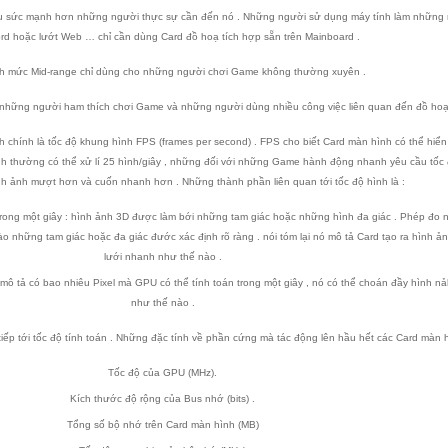
u sức mạnh hơn những người thực sự cần đến nó . Những người sử dụng máy tính làm những 
Word hoặc lướt Web … chỉ cần dùng Card đồ hoạ tích hợp sẵn trên Mainboard .
h mức Mid-range chỉ dùng cho những người chơi Game không thường xuyên .
những người ham thích chơi Game và những người dùng nhiều công việc liên quan đến đồ hoạ
h chính là tốc độ khung hình FPS (
frames per second
) . FPS cho biết Card màn hình có thể hiển
nh thường có thể xử lí 25 hình/giây , những đối với những Game hành động nhanh yêu cầu tốc 
h ảnh mượt hơn và cuốn nhanh hơn . Những thành phần liên quan tới tốc độ hình là :
rong một giây : hình ảnh 3D được làm bới những tam giác hoặc những hình đa giác . Phép đo 
o những tam giác hoặc đa giác đước xác định rõ ràng . nói tóm lại nó mô tả Card tạo ra hình ả
lưới nhanh như thế nào .
mô tả có bao nhiêu Pixel mà GPU có thể tính toán trong một giây , nó có thể choán đầy hình n
như thế nào .
ếp tới tốc độ tính toán . Những đặc tính về phần cứng mà tác động lên hầu hết các Card màn h
Tốc độ của GPU (MHz).
Kích thước độ rộng của Bus nhớ (bits) .
Tổng số bộ nhớ trên Card màn hình (MB)