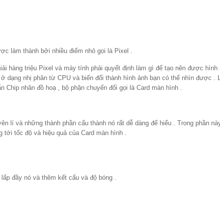
ợc làm thành bởi nhiều điểm nhỏ gọi là Pixel .
ải hàng triệu Pixel và máy tính phải quyết định làm gì để tạo nên được hình 
ở dạng nhị phân từ CPU và biến đổi thành hình ảnh bạn có thể nhìn được . L
n Chip nhân đồ hoạ , bộ phận chuyển đổi gọi là Card màn hình .
ên lí và những thành phần cấu thành nó rất dễ dàng để hiểu . Trong phần nà
g tới tốc độ và hiệu quả của Card màn hình .
 lấp đầy nó và thêm kết cấu và độ bóng .