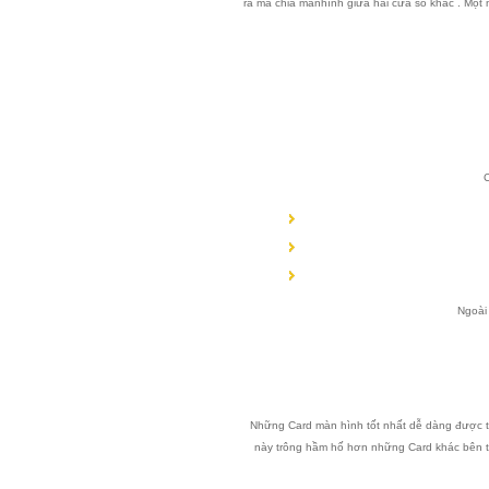
ra mà chia mànhình giữa hai cửa sổ khác . Một 
C
Ngoài
Những Card màn hình tốt nhất dễ dàng được tì
này trông hầm hố hơn những Card khác bên tr