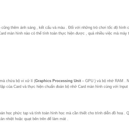
 cũng thêm ánh sáng , kết cấu và màu . Đối với những trò chơi tốc độ hình c
 Card màn hình nào có thể tính toán thực hiện được , quá nhiều việc mà máy 
à chứa bộ vi xử lí (
Graphics Processing Unit
– GPU ) và bộ nhớ RAM . N
t lập của Card và thực hiện chuẩn đoán bộ nhớ Card màn hình cùng với Input
án học phức tạp và tính toán hình học mà cần thiết cho trình diễn đồ hoạ . Q
ản nhiệt hoặc quạt bên trên để làm mát .