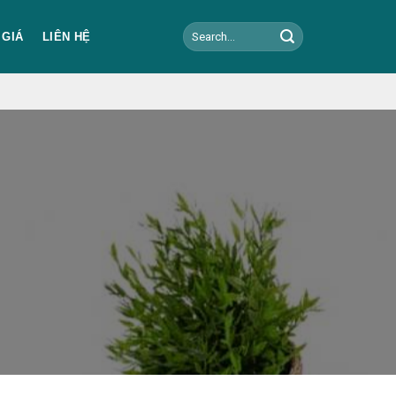
Search
 GIÁ
LIÊN HỆ
for: