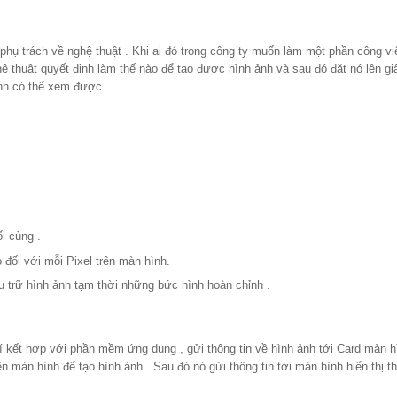
phụ trách về nghệ thuật . Khi ai đó trong công ty muốn làm một phần công v
hệ thuật quyết định làm thế nào để tạo được hình ảnh và sau đó đặt nó lên gi
anh có thể xem được .
i cùng .
 đối với mỗi Pixel trên màn hình.
ưu trữ hình ảnh tạm thời những bức hình hoàn chỉnh .
lí kết hợp với phần mềm ứng dụng , gửi thông tin về hình ảnh tới Card màn h
 màn hình để tạo hình ảnh . Sau đó nó gửi thông tin tới màn hình hiển thị t