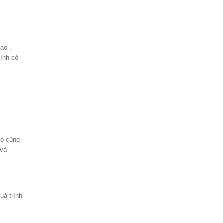
ao ,
tính có
ó cũng
 và
uá trình