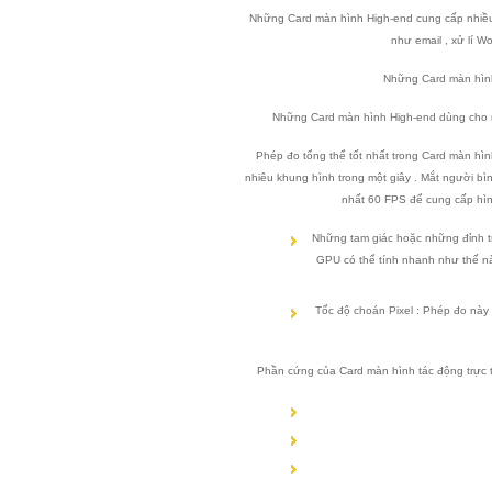
Những Card màn hình High-end cung cấp nhiề
như email , xử lí 
Những Card màn hìn
Những Card màn hình High-end dùng cho 
Phép đo tổng thể tốt nhất trong Card màn hìn
nhiêu khung hình trong một giây . Mắt người bì
nhất 60 FPS để cung cấp hìn
Những tam giác hoặc những đỉnh t
GPU có thể tính nhanh như thế nà
Tốc độ choán Pixel : Phép đo này 
Phần cứng của Card màn hình tác động trực ti