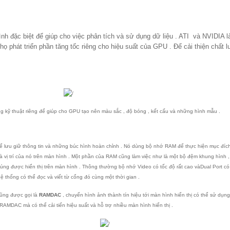
nh đặc biệt để giúp cho việc phân tích và sử dụng dữ liệu . ATI và NVIDIA l
ọ phát triển phần tăng tốc riêng cho hiệu suất của GPU . Để cải thiện chất 
ăng kỹ thuật riêng để giúp cho GPU tạo nên màu sắc , độ bóng , kết cấu và những hình mẫu .
 lưu giữ thông tin và những búc hình hoàn chỉnh . Nó dùng bộ nhớ RAM để thực hiện mục đích
 và vị trí của nó trên màn hình . Một phần của RAM cũng làm việc như là một bộ đệm khung hình 
húng được hiển thị trên màn hình . Thông thường bộ nhớ Video có tốc độ rất cao và
Dual
Port
có 
hệ thống có thể đọc và viết từ cổng đó cùng một thời gian .
ũng được gọi là
RAMDAC
, chuyển hình ảnh thành tín hiệu tới màn hình hiển thị có thể sử dụng 
RAMDAC mà có thể cải tiến hiệu suất và hỗ trợ nhiều màn hình hiển thị .