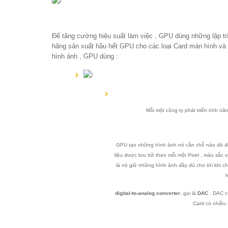
Để tăng cường hiệu suất làm việc , GPU dùng những lập trì
hãng sản xuất hầu hết GPU cho các loại Card màn hình và h
hình ảnh , GPU dùng :
Mỗi một công ty phát triển tính n
GPU tạo những hình ảnh nó cần chỗ nào đó để
liệu được lưu trữ theo mỗi một Pixel , màu sắc
là nó giữ những hình ảnh đầy đủ cho tới khi c
digital-to-analog converter
, gọi là
DAC
. DAC c
Card có nhiều 