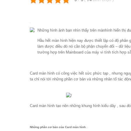
.
Những hình ảnh bạn nhìn thấy trên mànhình hiển thị đư
Hầu hết màn hình hiện nay được thiết lập có độ phân gi
làm được điều đó nó cần bộ phận chuyển đổi – dữ liệu 
trường hợp trên Mainboard của máy vi tính tích hợp sẵ
Card màn hình có công việc hết sức phức tạp , nhưng nguy
ta chỉ nói tới những phần cơ bản và những nhân tố tác độn
Card màn hình tạo nên những khung hình kiểu dây , sau đó
Những phần cơ bản của Card màn hình
.