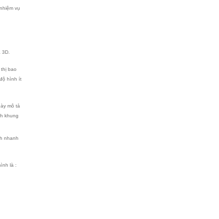
nhiệm vụ
 3D.
 thị bao
độ hình ít
này mô tả
nh khung
ảh nhanh
ình là :