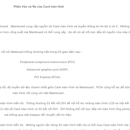
Phần Vào và Ra của Card màn hình
oard . Mainboard cung cấp nguồn tới Card màn hình và truyền thông tin tới bộ vi xử lí . Nhữn
n hơn công suất mà Mainboard có thể cung cấp , do đó nó sẽ nối trực tiếp tới nguồn của máy tí
 nối với Maiboard thông thường một trong 03 giao diện sau :
Peripheral component interconnect (PCI)
Advanced graphics port (AGP)
PCI Express (PCIe)
cấp tốc độ truyền dữ liệu nhanh nhất giữa Card màn hình và Mainboard . PCIe cũng hỗ trợ để dù
màn hình nối cùng với một Mainboard .
màn hình hiển thị . Thông thường 01 kết nối DVI để nối hỗ trợ những màn hình LCD và một kết
Có một số Card màn hình có 02 kết nối DVI . DVI không thể nối trực tiếp với màn hình ống phón
mà thông qua một Adaptor để chuyển đổi tín hiệu .
 màn hình hiển thị . Những người cần dùng 02 màn hình hiển thị có thể mua Card màn hình mà 