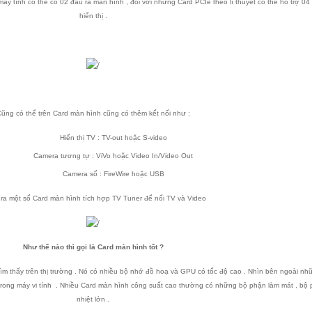
máy tính có thể có 02 đầu ra màn hình , đối với những Card PCIe theo lí thuyết có thể hỗ trợ 0
hiển thị .
ũng có thể trên Card màn hình cũng có thêm kết nối như :
Hiển thị TV : TV-out hoặc S-video
Camera tương tự : ViVo hoặc Video In/Video Out
Camera số : FireWire hoặc USB
 ra một số Card màn hình tích hợp TV Tuner để nối TV và Video
Như thế nào thì gọi là Card màn hình tốt ?
m thấy trên thị trường . Nó có nhiều bộ nhớ đồ hoạ và GPU có tốc độ cao . Nhìn bên ngoài nh
ong máy vi tính . Nhiều Card màn hình công suất cao thường có những bộ phận làm mát , bộ 
nhiệt lớn .